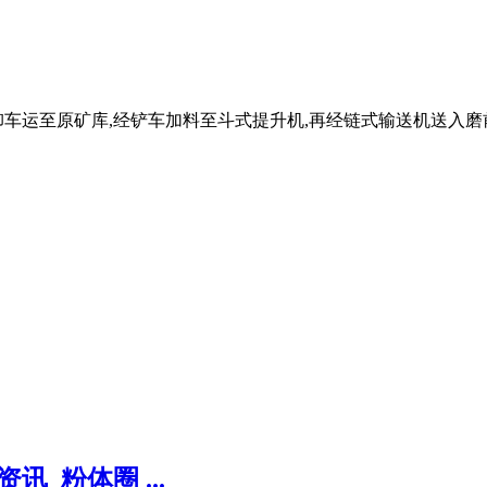
自卸车运至原矿库,经铲车加料至斗式提升机,再经链式输送机送入
_粉体圈 ...