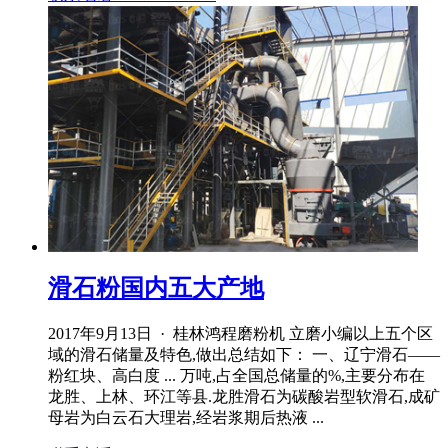
滑石粉国内五大产地
2017年9月13日 · 桂林鸿程磨粉机 立磨小编以上五个区
域的滑石储量及特色,做出总结如下： 一、辽宁滑石——
粉红块、高白度 ... 万吨,占全国总储量的%,主要分布在
龙胜、上林、环江等县.龙胜滑石为碳酸岩型软滑石,成矿
母岩为白云石大理岩,经岩浆期后热液 ...