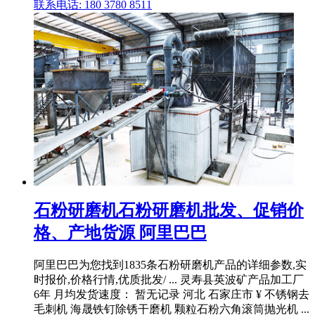
联系电话: 180 3780 8511
石粉研磨机石粉研磨机批发、促销价
格、产地货源 阿里巴巴
阿里巴巴为您找到1835条石粉研磨机产品的详细参数,实
时报价,价格行情,优质批发/ ... 灵寿县英波矿产品加工厂
6年 月均发货速度： 暂无记录 河北 石家庄市 ¥ 不锈钢去
毛刺机 海晟铁钉除锈干磨机 颗粒石粉六角滚筒抛光机 ...