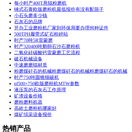
每小时产400T悬辊粉磨机
锤式石膏欧版磨粉机最低报价有没有配筛子
小石头磨多少钱
石灰石的品牌
开办工业磨粉机厂家到环保局要办理何种证件
500TPH履带式矿石粉碎站
时产70吨5R雷蒙磨
时产320400吨鹅卵石沙石磨粉机
二氧化硅碳酸钙雷蒙磨工艺流程
破石机械设备
中速磨磨辊材质
粉磨煤矸石的机械粉磨煤矸石的机械粉磨煤矸石的机械
时产750吨圆锥细破机
pf500×750欧版磨粉机MTW参数
液压泵的石灰石工作原理
矿渣设备价格
磨粉磨料机器
高岭土磨粉机哪家好
煤矿综采设备报价
热销产品