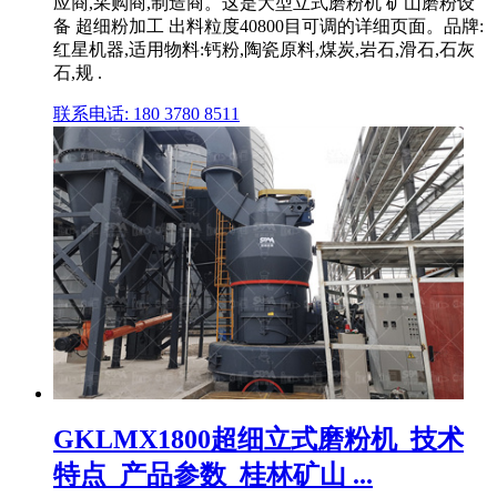
应商,采购商,制造商。这是大型立式磨粉机 矿山磨粉设
备 超细粉加工 出料粒度40800目可调的详细页面。品牌:
红星机器,适用物料:钙粉,陶瓷原料,煤炭,岩石,滑石,石灰
石,规 .
联系电话: 180 3780 8511
GKLMX1800超细立式磨粉机_技术
特点_产品参数_桂林矿山 ...