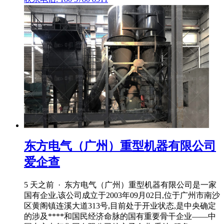
东方电气（广州）重型机器有限公司
爱企查
5 天之前 · 东方电气（广州）重型机器有限公司是一家
国有企业,该公司成立于2003年09月02日,位于广州市南沙
区黄阁镇连溪大道313号,目前处于开业状态,是中央确定
的涉及****和国民经济命脉的国有重要骨干企业——中