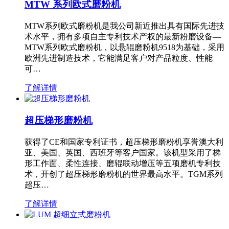
MTW 系列欧式磨粉机
MTW系列欧式磨粉机是我公司新近推出具有国际先进技
术水平，拥有多项自主专利技术产权的最新粉磨设备—
MTW系列欧式磨粉机，以悬辊磨粉机9518为基础，采用
欧洲先进制造技术，它能满足客户对产品粒度、性能
可…
了解详情
超压梯形磨粉机
获得了CE和国家专利证书，超压梯形磨粉机享誉澳大利
亚、美国、英国、西班牙等客户国家。该机型采用了梯
形工作面、柔性连接、磨辊联动增压等五项磨机专利技
术，开创了超压梯形磨粉机的世界最高水平。TGM系列
超压…
了解详情