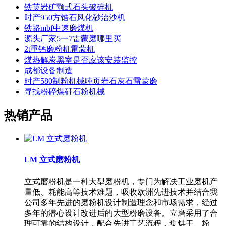
铁英岩矿颚式石头破碎机
时产950方锆石风化砂治沙机
铁路mbf中速磨煤机
源头厂家5一7雷蒙磨哪里买
2t重钙磨粉机雷蒙机
煤热解炭黑室是否应该安装监控
成都设备制造
时产580制粉机械吨页岩石灰石雷蒙磨
寻找粉碎煤矸石粉机械
热销产品
LM 立式磨粉机
立式磨粉机是一种大型磨粉机，专门为解决工业磨机产
量低、耗能高等技术难题，吸收欧洲先进技术并结合我
公司多年先进的磨粉机设计制造理念和市场需求，经过
多年的潜心设计改进后的大型粉磨设备。立磨采用了合
理可靠的结构设计，配合先进工艺流程，集烘干、粉