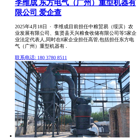
李维成 东方电气（广州）重型机器有
限公司 爱企查
2025年4月18日 · 李维成目前担任中粮贸易（绥滨）农
业发展有限公司、集贤县天兴粮食收储有限公司等5家企
业法定代表人,同时在8家企业担任高管,包括担任东方电
气（广州）重型机器有 .
联系电话: 180 3780 8511