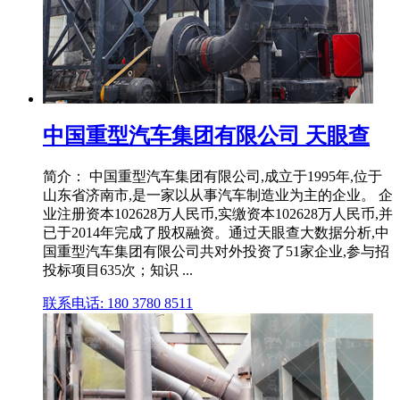
中国重型汽车集团有限公司 天眼查
简介： 中国重型汽车集团有限公司,成立于1995年,位于
山东省济南市,是一家以从事汽车制造业为主的企业。 企
业注册资本102628万人民币,实缴资本102628万人民币,并
已于2014年完成了股权融资。通过天眼查大数据分析,中
国重型汽车集团有限公司共对外投资了51家企业,参与招
投标项目635次；知识 ...
联系电话: 180 3780 8511