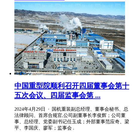
中国重型院顺利召开四届董事会第十
五次会议、四届监事会第 ...
2024年4月29日 · 国机重装副总经理、董事会秘书、总
法律顾问、首席合规官,公司副董事长李俊辉；公司董
事、总经理、党委副书记任玉成；外部董事范应奇、梁
平、李国庆、廖军；监事会 .