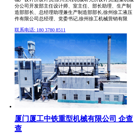
分公司开发部主任设计师、室主任、部长助理、生产制
造部部长、总经理助理兼生产制造部部长,徐州徐工液压
件有限公司总经理、党委书记,徐州徐工机械营销有限
联系电话: 180 3780 8511
厦门厦工中铁重型机械有限公司 企查
查