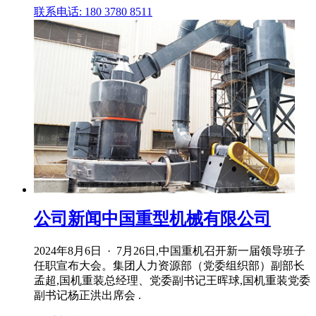
联系电话: 180 3780 8511
公司新闻中国重型机械有限公司
2024年8月6日 · 7月26日,中国重机召开新一届领导班子
任职宣布大会。集团人力资源部（党委组织部）副部长
孟超,国机重装总经理、党委副书记王晖球,国机重装党委
副书记杨正洪出席会 .