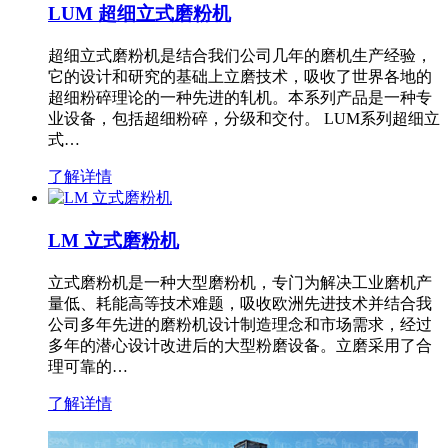
LUM 超细立式磨粉机
超细立式磨粉机是结合我们公司几年的磨机生产经验，
它的设计和研究的基础上立磨技术，吸收了世界各地的
超细粉碎理论的一种先进的轧机。本系列产品是一种专
业设备，包括超细粉碎，分级和交付。 LUM系列超细立
式…
了解详情
LM 立式磨粉机
立式磨粉机是一种大型磨粉机，专门为解决工业磨机产
量低、耗能高等技术难题，吸收欧洲先进技术并结合我
公司多年先进的磨粉机设计制造理念和市场需求，经过
多年的潜心设计改进后的大型粉磨设备。立磨采用了合
理可靠的…
了解详情