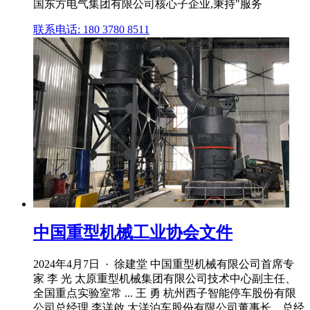
国东方电气集团有限公司核心子企业,秉持"服务
联系电话: 180 3780 8511
中国重型机械工业协会文件
2024年4月7日 · 徐建堂 中国重型机械有限公司首席专
家 李 光 太原重型机械集团有限公司技术中心副主任、
全国重点实验室常 ... 王 勇 杭州西子智能停车股份有限
公司总经理 李详啟 大洋泊车股份有限公司董事长、总经