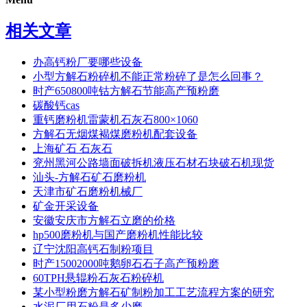
相关文章
办高钙粉厂要哪些设备
小型方解石粉碎机不能正常粉碎了是怎么回事？
时产650800吨钴方解石节能高产预粉磨
碳酸钙cas
重钙磨粉机雷蒙机石灰石800×1060
方解石无烟煤褐煤磨粉机配套设备
上海矿石 石灰石
兖州黑河公路墙面破拆机液压石材石块破石机现货
汕头-方解石矿石磨粉机
天津市矿石磨粉机械厂
矿金开采设备
安徽安庆市方解石立磨的价格
hp500磨粉机与国产磨粉机性能比较
辽宁沈阳高钙石制粉项目
时产15002000吨鹅卵石石子高产预粉磨
60TPH悬辊粉石灰石粉碎机
某小型粉磨方解石矿制粉加工工艺流程方案的研究
水泥厂用石粉是多少磨