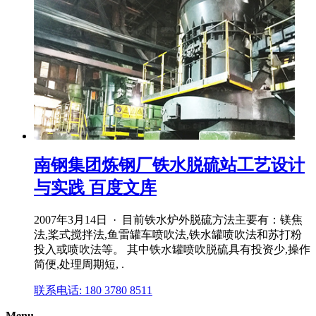
南钢集团炼钢厂铁水脱硫站工艺设计
与实践 百度文库
2007年3月14日 · 目前铁水炉外脱硫方法主要有：镁焦
法,桨式搅拌法,鱼雷罐车喷吹法,铁水罐喷吹法和苏打粉
投入或喷吹法等。 其中铁水罐喷吹脱硫具有投资少,操作
简便,处理周期短, .
联系电话: 180 3780 8511
Menu