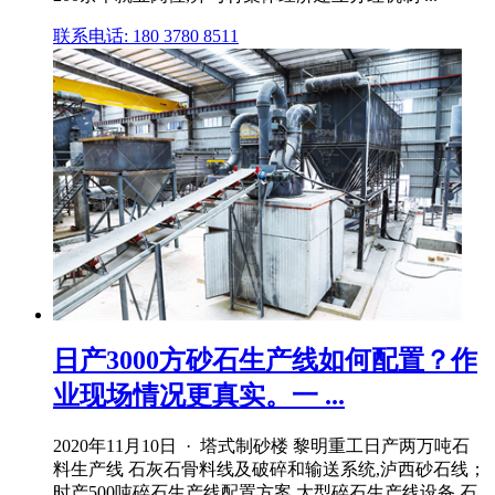
联系电话: 180 3780 8511
日产3000方砂石生产线如何配置？作
业现场情况更真实。一 ...
2020年11月10日 · 塔式制砂楼 黎明重工日产两万吨石
料生产线 石灰石骨料线及破碎和输送系统,泸西砂石线；
时产500吨碎石生产线配置方案,大型碎石生产线设备,石