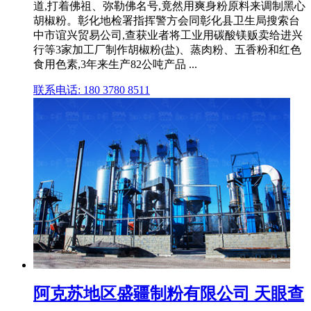
道,打着佛祖、弥勒佛名号,竟然用爽身粉原料来调制黑心
胡椒粉。彰化地检署指挥警方会同彰化县卫生局搜索台
中市谊兴贸易公司,查获业者将工业用碳酸镁贩卖给进兴
行等3家加工厂制作胡椒粉(盐)、蒸肉粉、五香粉和红色
食用色素,3年来生产82公吨产品 ...
联系电话: 180 3780 8511
阿克苏地区盛疆制粉有限公司 天眼查