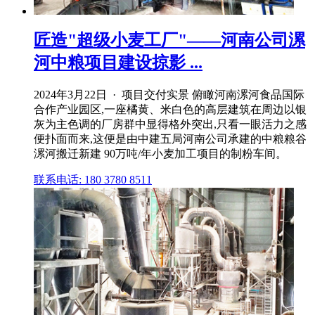
匠造"超级小麦工厂"——河南公司漯
河中粮项目建设掠影 ...
2024年3月22日 · 项目交付实景 俯瞰河南漯河食品国际
合作产业园区,一座橘黄、米白色的高层建筑在周边以银
灰为主色调的厂房群中显得格外突出,只看一眼活力之感
便扑面而来,这便是由中建五局河南公司承建的中粮粮谷
漯河搬迁新建 90万吨/年小麦加工项目的制粉车间。
联系电话: 180 3780 8511