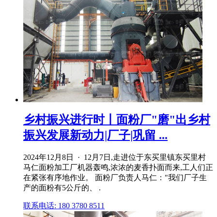
乡村振兴进行时丨面粉厂"磨"出乡村
振兴发展新动力|厂子|巩留 ...
2024年12月8日 · 12月7日,走进位于东买里镇东买里村
马仁面粉加工厂机器轰鸣,浓浓的麦香扑面而来,工人们正
在紧张有序地作业。 面粉厂负责人马仁："我们厂子生
产的面粉有5公斤的、 .
联系电话: 180 3780 8511