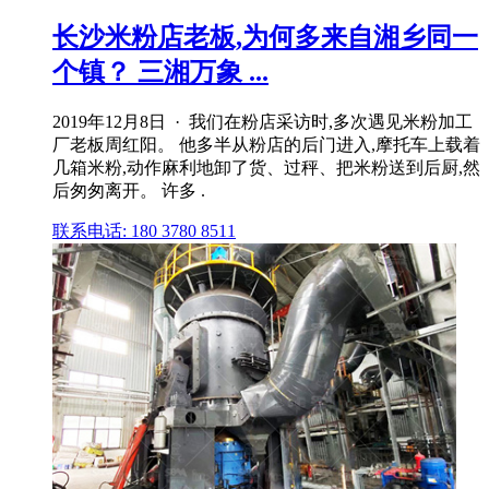
长沙米粉店老板,为何多来自湘乡同一
个镇？ 三湘万象 ...
2019年12月8日 · 我们在粉店采访时,多次遇见米粉加工
厂老板周红阳。 他多半从粉店的后门进入,摩托车上载着
几箱米粉,动作麻利地卸了货、过秤、把米粉送到后厨,然
后匆匆离开。 许多 .
联系电话: 180 3780 8511