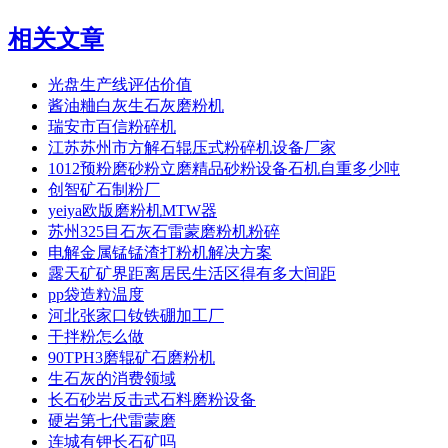
相关文章
光盘生产线评估价值
酱油粬白灰生石灰磨粉机
瑞安市百信粉碎机
江苏苏州市方解石辊压式粉碎机设备厂家
1012预粉磨砂粉立磨精品砂粉设备石机自重多少吨
创智矿石制粉厂
yeiya欧版磨粉机MTW器
苏州325目石灰石雷蒙磨粉机粉碎
电解金属锰锰渣打粉机解决方案
露天矿矿界距离居民生活区得有多大间距
pp袋造粒温度
河北张家口钕铁硼加工厂
干拌粉怎么做
90TPH3磨辊矿石磨粉机
生石灰的消费领域
长石砂岩反击式石料磨粉设备
硬岩第七代雷蒙磨
连城有钾长石矿吗