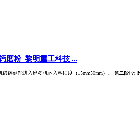
磨粉_黎明重工科技 ...
经破碎机破碎到能进入磨粉机的入料细度（15mm50mm）。 第二阶