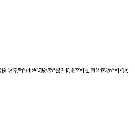
段: 磨粉 破碎后的小块碳酸钙经提升机送至料仓,再经振动给料机将