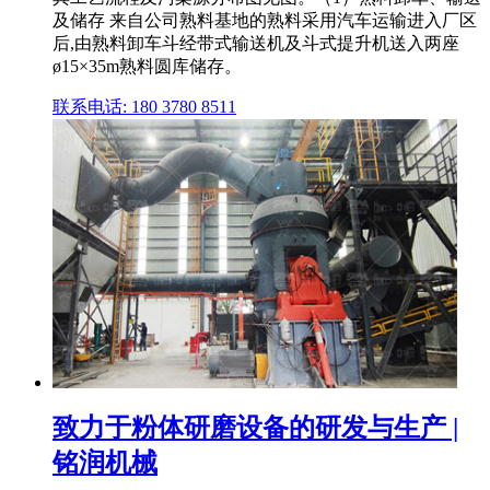
及储存 来自公司熟料基地的熟料采用汽车运输进入厂区
后,由熟料卸车斗经带式输送机及斗式提升机送入两座
ø15×35m熟料圆库储存。
联系电话: 180 3780 8511
致力于粉体研磨设备的研发与生产 |
铭润机械