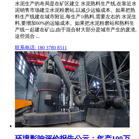
水泥生产的布局是在矿区建立 水泥熟料生产线,在靠近水
泥销售市场建立水泥粉磨站,以减少运输成本。如果把熟
料生产线建在城市附近,每生产1t熟料,需要左右的 水泥生
料,要增加60%的运输成本。如果把水泥粉磨站和熟料生
产线一起建在矿山,由于混合材大部分是城市产生的废渣,
这些混合 ...
联系电话: 180 3780 8511
环境影响评价报告公示：年产100万