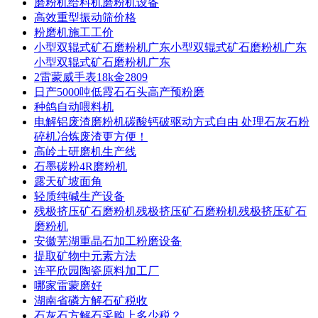
磨粉机给料机磨粉机设备
高效重型振动筛价格
粉磨机施工工价
小型双辊式矿石磨粉机广东小型双辊式矿石磨粉机广东
小型双辊式矿石磨粉机广东
2雷蒙威手表18k金2809
日产5000吨低霞石石头高产预粉磨
种鸽自动喂料机
电解铝废渣磨粉机碳酸钙破驱动方式自由 处理石灰石粉
碎机冶炼废渣更方便！
高岭土研磨机生产线
石墨碳粉4R磨粉机
露天矿坡面角
轻质纯碱生产设备
残极挤压矿石磨粉机残极挤压矿石磨粉机残极挤压矿石
磨粉机
安徽芜湖重晶石加工粉磨设备
提取矿物中元素方法
连平欣园陶瓷原料加工厂
哪家雷蒙磨好
湖南省磷方解石矿税收
石灰石方解石采购上多少税？