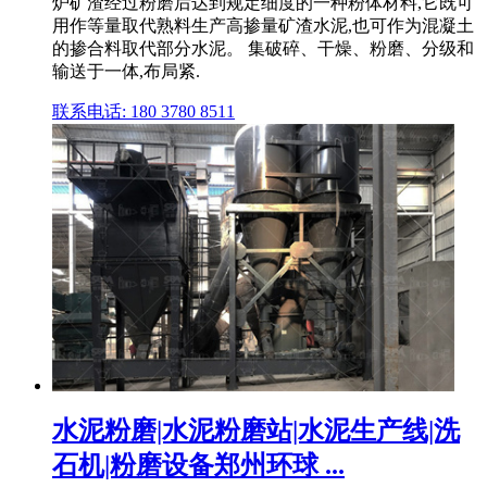
炉矿渣经过粉磨后达到规定细度的一种粉体材料,它既可
用作等量取代熟料生产高掺量矿渣水泥,也可作为混凝土
的掺合料取代部分水泥。 集破碎、干燥、粉磨、分级和
输送于一体,布局紧.
联系电话: 180 3780 8511
水泥粉磨|水泥粉磨站|水泥生产线|洗
石机|粉磨设备郑州环球 ...