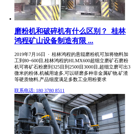
磨粉机和破碎机有什么区别？_桂林
鸿程矿山设备制造有限 ...
2019年7月16日 · 桂林鸿程的悬辊磨粉机可加将物料加
工到80~600目,桂林鸿程的HLMX600超细立磨矿石磨粉
机可将矿石粉磨到325目到2500目3000目,超细立磨可出3
微米的粉体,机械用途多,可以研磨多种非金属矿物,矿渣
等硬质物料,产品细度满足多数工业用粉要求
联系电话: 180 3780 8511