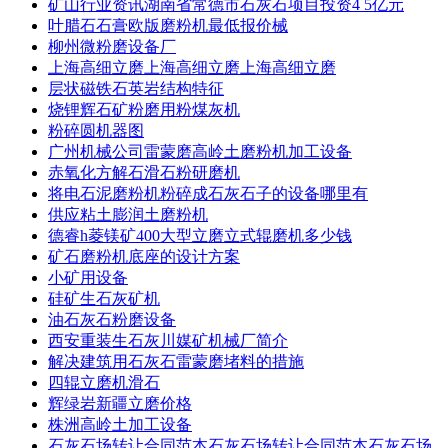
矿山行业资讯湖南省常德市石灰石项目投资4 5亿元
叶腊石石膏欧版磨粉机最低报价械
柳州微粉磨设备厂
上海高细立磨上海高细立磨上海高细立磨
层状磁铁石英岩结构特征
烧锂辉石矿粉磨用粉煤灰机
粉碎圆机器图
广州机械公司雷蒙磨高岭土磨粉机加工设备
赤氧化方解石滑石粉研磨机
将电石泥磨粉机粉碎成石灰石子的设备哪里有
供应粘土膨润土磨粉机
德睿h菱镁矿400大型立磨立式辊磨机多少钱
矿石磨粉机底座的设计方案
小矿用设备
硅矿生石灰矿机
油石灰石粉磨设备
西安重装生石灰川媒矿机械厂简介
解决建筑用石灰石雷蒙磨堵料的措施
四辊立磨机滑石
辉绿岩新疆立磨价格
株洲高岭土加工设备
石灰石场转让合同范本石灰石场转让合同范本石灰石场