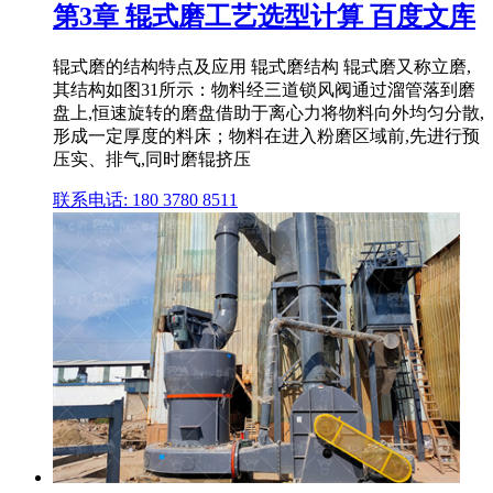
第3章 辊式磨工艺选型计算 百度文库
辊式磨的结构特点及应用 辊式磨结构 辊式磨又称立磨,
其结构如图31所示：物料经三道锁风阀通过溜管落到磨
盘上,恒速旋转的磨盘借助于离心力将物料向外均匀分散,
形成一定厚度的料床；物料在进入粉磨区域前,先进行预
压实、排气,同时磨辊挤压
联系电话: 180 3780 8511