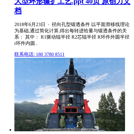
大型环形辗扩工艺.ppt 40页 原创力文
档
2018年6月23日 · 径向孔型锻透条件 以平面滑移线理论
为基础,通过简化计算,得出每转进给量与锻透条件的关
系： 其中： R1驱动辊半径 R2芯辊半径 R环件外圆半径
r环件内圆 .
联系电话: 180 3780 8511