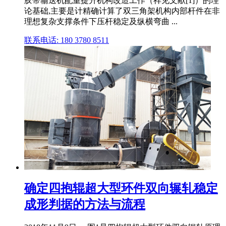
胶带输送机配重提升机构改造工作（祥见文献[1]）的理
论基础,主要是计精确计算了双三角架机构内部杆件在非
理想复杂支撑条件下压杆稳定及纵横弯曲 ...
联系电话: 180 3780 8511
确定四抱辊超大型环件双向辗轧稳定
成形判据的方法与流程