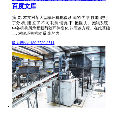
百度文库
摘 要: 本文对某大型辗环机抱辊系 统的 力学 性能 进行
了分 析, 建 立了 不同 轧制 情况 下, 抱辊 力、抱辊系统
中各机构所承受载荷随环件变化 的理论方程。在此基础
上, 对辗环机抱辊系 统的力 .
联系电话: 180 3780 8511