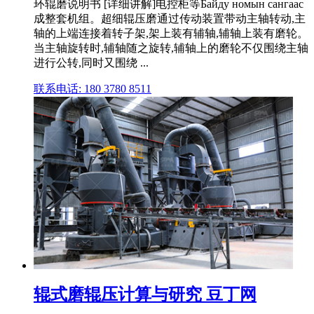
环辊磨说明书 [详细讲解]电控柜等Байду номын сангаас
成整套机组。超细辊压磨通过传动装置带动主轴转动,主
轴的上端连接着转子架,架上装有辅轴,辅轴上装有磨轮。
当主轴旋转时,辅轴随之旋转,辅轴上的磨轮不仅围绕主轴
进行公转,同时又围绕 ...
联系电话: 180 3780 8511
辊式磨辊压计算与研究 豆丁网