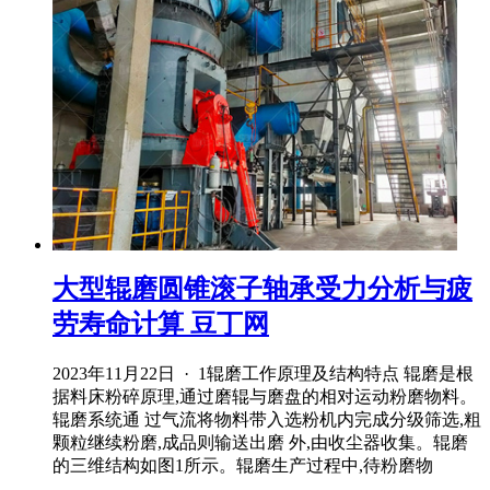
大型辊磨圆锥滚子轴承受力分析与疲
劳寿命计算 豆丁网
2023年11月22日 · 1辊磨工作原理及结构特点 辊磨是根
据料床粉碎原理,通过磨辊与磨盘的相对运动粉磨物料。
辊磨系统通 过气流将物料带入选粉机内完成分级筛选,粗
颗粒继续粉磨,成品则输送出磨 外,由收尘器收集。辊磨
的三维结构如图1所示。辊磨生产过程中,待粉磨物