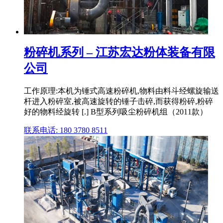
粉碎机系列 – 江苏宏达粉体装备有限
公司
工作原理:本机为锤式高速粉碎机,物料由料斗经螺旋输送
杆进入粉碎室,被高速旋转的锤子击碎,而获得粉碎,粉碎
好的物料经旋转 [.] B型系列吸尘粉碎机组（2011款）
联系电话: 180 3780 8511