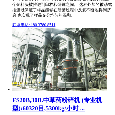
个铲料头被推进到臼杵和研钵之间。 这种外加的被动式
推进既保证了样品能够在研磨过程中反复不断地得到挤
磨,也实现了样品充分均匀的混和。
联系电话: 180 3780 8511
FS20B,30B.中草药粉碎机 (专业机
型):60320目,5300kg/小时 ...