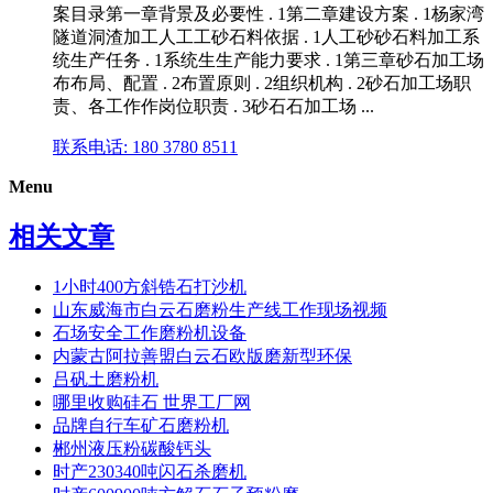
案目录第一章背景及必要性 . 1第二章建设方案 . 1杨家湾
隧道洞渣加工人工工砂石料依据 . 1人工砂砂石料加工系
统生产任务 . 1系统生生产能力要求 . 1第三章砂石加工场
布布局、配置 . 2布置原则 . 2组织机构 . 2砂石加工场职
责、各工作作岗位职责 . 3砂石石加工场 ...
联系电话: 180 3780 8511
Menu
相关文章
1小时400方斜锆石打沙机
山东威海市白云石磨粉生产线工作现场视频
石场安全工作磨粉机设备
内蒙古阿拉善盟白云石欧版磨新型环保
吕矾土磨粉机
哪里收购硅石 世界工厂网
品牌自行车矿石磨粉机
郴州液压粉碳酸钙头
时产230340吨闪石杀磨机