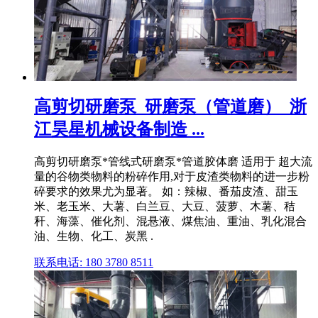
高剪切研磨泵_研磨泵（管道磨）_浙
江昊星机械设备制造 ...
高剪切研磨泵*管线式研磨泵*管道胶体磨 适用于 超大流
量的谷物类物料的粉碎作用,对于皮渣类物料的进一步粉
碎要求的效果尤为显著。 如：辣椒、番茄皮渣、甜玉
米、老玉米、大薯、白兰豆、大豆、菠萝、木薯、秸
秆、海藻、催化剂、混悬液、煤焦油、重油、乳化混合
油、生物、化工、炭黑 .
联系电话: 180 3780 8511