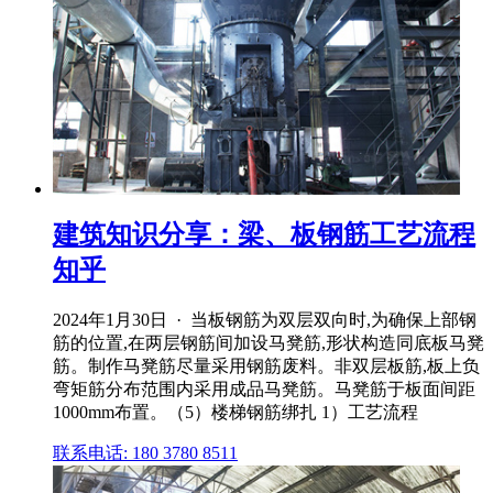
建筑知识分享：梁、板钢筋工艺流程
知乎
2024年1月30日 · 当板钢筋为双层双向时,为确保上部钢
筋的位置,在两层钢筋间加设马凳筋,形状构造同底板马凳
筋。制作马凳筋尽量采用钢筋废料。非双层板筋,板上负
弯矩筋分布范围内采用成品马凳筋。马凳筋于板面间距
1000mm布置。（5）楼梯钢筋绑扎 1）工艺流程
联系电话: 180 3780 8511