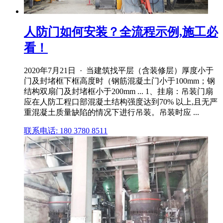
人防门如何安装？全流程示例,施工必
看！
2020年7月21日 · 当建筑找平层（含装修层）厚度小于
门及封堵框下框高度时（钢筋混凝土门小于100mm；钢
结构双扇门及封堵框小于200mm ... 1、挂扇：吊装门扇
应在人防工程口部混凝土结构强度达到70% 以上,且无严
重混凝土质量缺陷的情况下进行吊装。吊装时应 ...
联系电话: 180 3780 8511