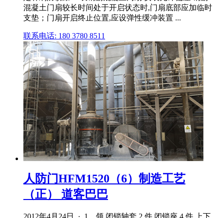
混凝土门扇较长时间处于开启状态时,门扇底部应加临时
支垫；门扇开启终止位置,应设弹性缓冲装置 ...
联系电话: 180 3780 8511
人防门HFM1520（6）制造工艺
（正） 道客巴巴
2012年4月24日 · 1、领 闭锁轴套 2 件 闭锁座 4 件 上下