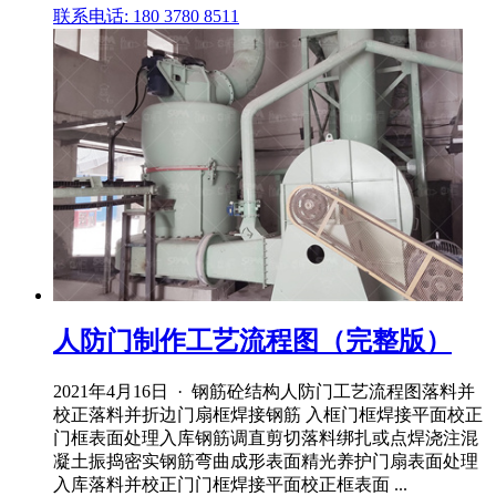
联系电话: 180 3780 8511
人防门制作工艺流程图（完整版）
2021年4月16日 · 钢筋砼结构人防门工艺流程图落料并
校正落料并折边门扇框焊接钢筋 入框门框焊接平面校正
门框表面处理入库钢筋调直剪切落料绑扎或点焊浇注混
凝土振捣密实钢筋弯曲成形表面精光养护门扇表面处理
入库落料并校正门门框焊接平面校正框表面 ...