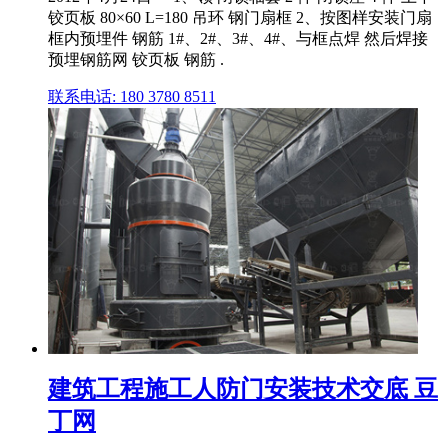
铰页板 80×60 L=180 吊环 钢门扇框 2、按图样安装门扇
框内预埋件 钢筋 1#、2#、3#、4#、与框点焊 然后焊接
预埋钢筋网 铰页板 钢筋 .
联系电话: 180 3780 8511
建筑工程施工人防门安装技术交底 豆
丁网