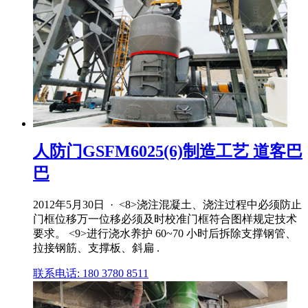
人防门GSFM6025(6)制造工艺 道客巴
巴
2012年5月30日 · <8>浇注混凝土、浇注过程中必须防止
门框位移万一位移必须及时校准门框符合图样规定技术
要求。 <9>进行浇水养护 60~70 小时后拆除支撑钢管、
拉接钢筋、支撑板、斜扁 .
联系电话: 180 3780 8511