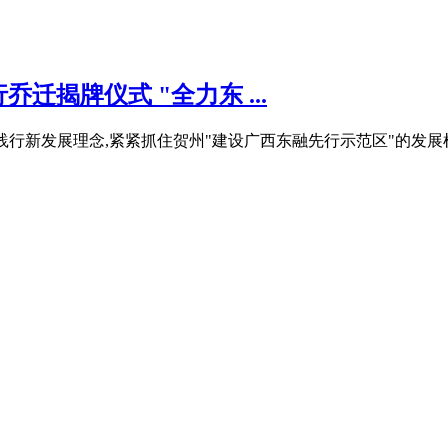
揭牌仪式 "全力东 ...
,深入践行新发展理念,紧紧抓住贺州"建设广西东融先行示范区"的