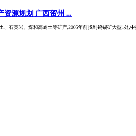
源规划 广西贺州 ...
、稀土、石英岩、煤和高岭土等矿产,2005年前找到钨锡矿大型1处,