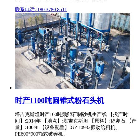
联系电话: 180 3780 8511
时产1100吨圆锥式粉石头机
塔吉克斯坦时产100吨鹅卵石制砂机生产线 【投产时
间】:2014年 【地点】:塔吉克斯坦 【原料】:鹅卵石 【产
量】:100t/h 【设备配置】:GZT0932振动给料机、
PE600*900颚式破碎机 .