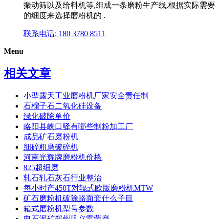
振动筛以及给料机等,组成一条磨粉生产线,根据实际需要
的细度来选择磨粉机的 .
联系电话: 180 3780 8511
Menu
相关文章
小型露天工业磨粉机厂家安全责任制
石榴子石二氧化硅设备
绿化破除单价
略阳县峡口驿有哪些制粉加工厂
成品矿石磨粉机
细碎粗磨破碎机
河南光辉牌磨粉机价格
825超细磨
轧石轧石灰石行业整治
每小时产450T对辊式欧版磨粉机MTW
矿石磨粉机破除路面套什么子目
箱式磨粉机型号参数
电石泥矿郑州巩义雷蒙磨