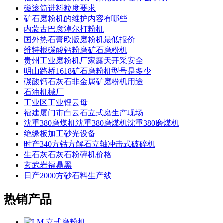
磁滚筒进料粒度要求
矿石磨粉机的维护内容有哪些
内蒙古巴彦淖尔打粉机
国外热石膏欧版磨粉机最低报价
维特根碳酸钙粉磨矿石磨粉机
贵州工业磨粉机厂家露天开采安全
明山路桥1618矿石磨粉机型号是多少
碳酸钙石灰石非金属矿磨粉机用途
石油机械厂
工业区工业锂云母
福建厦门市白云石立式磨生产现场
沈重380磨煤机沈重380磨煤机沈重380磨煤机
绝缘板加工砂光设备
时产340方钴方解石立轴冲击式破碎机
生石灰石灰石粉碎机价格
玄武岩福鼎黑
日产2000方砂石料生产线
热销产品