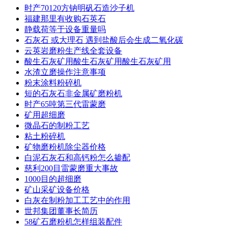
时产70120方钠明矾石造沙子机
福建那里有收购石英石
静载荷等于设备重量吗
石灰石 或大理石 遇到盐酸后会生成二氧化碳
云英岩磨粉生产线全套设备
酸生石灰矿用酸生石灰矿用酸生石灰矿用
水渣立磨操作注意事项
粉末涂料粉碎机
短的石灰石非金属矿磨粉机
时产65吨第三代雷蒙磨
矿用超细磨
微晶石的制粉工艺
粘土粉碎机
矿物磨粉机除尘器价格
白泥石灰石和高钙粉怎么掺配
慈利200目雷蒙磨重大事故
1000目的超细磨
矿山采矿设备价格
白灰在制粉加工工艺中的作用
世邦集团董事长简历
58矿石磨粉机怎样组装配件