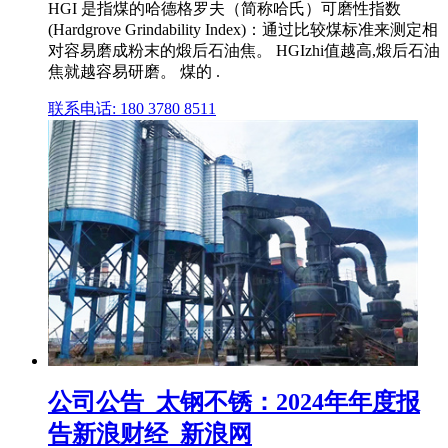
HGI 是指煤的哈德格罗夫（简称哈氏）可磨性指数
(Hardgrove Grindability Index)：通过比较煤标准来测定相
对容易磨成粉末的煅后石油焦。 HGIzhi值越高,煅后石油
焦就越容易研磨。 煤的 .
联系电话: 180 3780 8511
公司公告_太钢不锈：2024年年度报
告新浪财经_新浪网