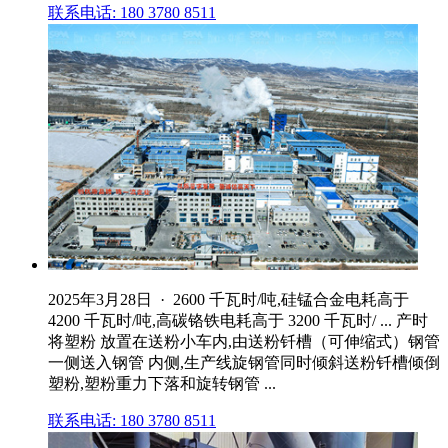
联系电话: 180 3780 8511
2025年3月28日 · 2600 千瓦时/吨,硅锰合金电耗高于
4200 千瓦时/吨,高碳铬铁电耗高于 3200 千瓦时/ ... 产时
将塑粉 放置在送粉小车内,由送粉钎槽（可伸缩式）钢管
一侧送入钢管 内侧,生产线旋钢管同时倾斜送粉钎槽倾倒
塑粉,塑粉重力下落和旋转钢管 ...
联系电话: 180 3780 8511