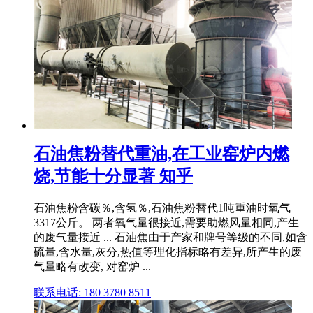
石油焦粉替代重油,在工业窑炉内燃
烧,节能十分显著 知乎
石油焦粉含碳％,含氢％,石油焦粉替代1吨重油时氧气
3317公斤。 两者氧气量很接近,需要助燃风量相同,产生
的废气量接近 ... 石油焦由于产家和牌号等级的不同,如含
硫量,含水量,灰分,热值等理化指标略有差异,所产生的废
气量略有改变, 对窑炉 ...
联系电话: 180 3780 8511