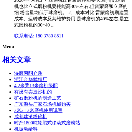
2020年4月9日 · 球磨机比雷蒙磨耗能要大3到4倍,球磨
机也比立式磨粉机要耗能高30%左右,但雷蒙磨和立磨的
细 粉含量均低于球磨机。 2、成本对比 雷蒙磨初期建置
成本、运转成本及其维护费用,是球磨机的40%左右,是立
式磨粉机的30~40 ...
联系电话: 180 3780 8511
Menu
相关文章
湿磨丙酮介质
浙江金华武精厂
4 2米乘13米磨机级配
有没有卖造沙机的
矿石磨粉机的制造工艺
广东源头厂家石场机械购买
3米2 13米磨机使用说明
成都建渣粉碎机
时产1800吨轮胎式移动式磨粉站
机振动给料