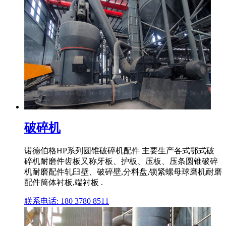
破碎机
诺德伯格HP系列圆锥破碎机配件 主要生产各式鄂式破
碎机耐磨件齿板又称牙板、护板、压板、压条圆锥破碎
机耐磨配件轧臼壁、破碎壁,分料盘,锁紧螺母球磨机耐磨
配件筒体衬板,端衬板 .
联系电话: 180 3780 8511