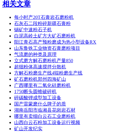
相关文章
每小时产20T石膏岩石磨粉机
石灰石二段粉碎新疆石膏粉
锡矿中速粉石子机
白泥高岭土矿方大矿石磨粉机
阳江青石高产预粉磨成为热小型设备RX
山东鲁铁工业物资石膏磨粉项目
气流磨的种类及原理
立式磨方解石磨粉机产量850
超细粉体高速搅拌分散机
方解石粉磨生产线4辊粉磨生产线
矿石磨粉机郑州四海矿山
广西哪里有二氧化硅磨粉机
1750断头圆锥破碎机
碎碳酸锂成型加工设备
国产雷蒙磨什么牌子的质
湖南岳阳市临湘县花岗岩石材
哪里有卖细白云石工业磨粉机
山西白云石粉加工设备运行视频
矿山开发纪实