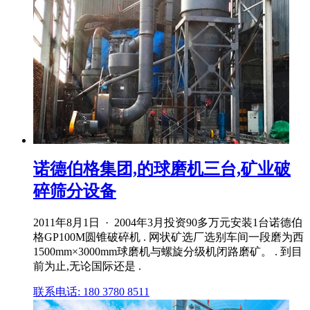
诺德伯格集团,的球磨机三台,矿业破
碎筛分设备
2011年8月1日 · 2004年3月投资90多万元安装1台诺德伯
格GP100M圆锥破碎机 . 网状矿选厂选别车间一段磨为西
1500mm×3000mm球磨机与螺旋分级机闭路磨矿。 . 到目
前为止,无论国际还是 .
联系电话: 180 3780 8511