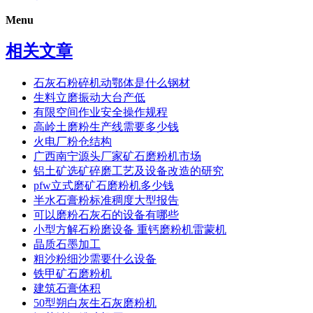
Menu
相关文章
石灰石粉碎机动鄂体是什么钢材
生料立磨振动大台产低
有限空间作业安全操作规程
高岭土磨粉生产线需要多少钱
火电厂粉仓结构
广西南宁源头厂家矿石磨粉机市场
铝土矿选矿碎磨工艺及设备改造的研究
pfw立式磨矿石磨粉机多少钱
半水石膏粉标准稠度大型报告
可以磨粉石灰石的设备有哪些
小型方解石粉磨设备 重钙磨粉机雷蒙机
晶质石墨加工
粗沙粉细沙需要什么设备
铁甲矿石磨粉机
建筑石膏体积
50型朔白灰生石灰磨粉机