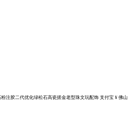
矿石粉注胶二代优化绿松石高瓷搓金老型珠文玩配饰 支付宝 ¥ 佛山