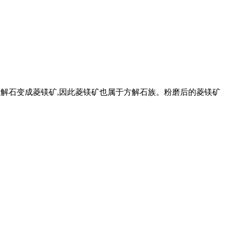
会使方解石变成菱镁矿,因此菱镁矿也属于方解石族。粉磨后的菱镁矿