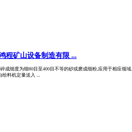
程矿山设备制造有限 ...
镁矿粉 碎成细度为细80目至400目不等的砂或磨成细粉,应用于相
料机定量送入 ...