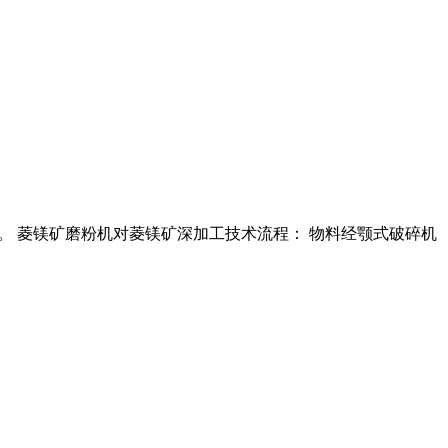
应领域。 菱镁矿磨粉机对菱镁矿深加工技术流程： 物料经颚式破碎机