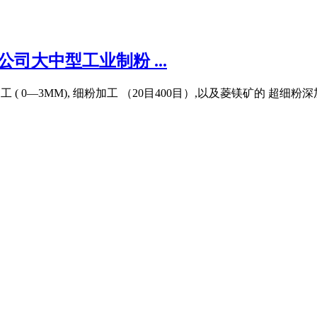
司大中型工业制粉 ...
工 ( 0—3MM), 细粉加工 （20目400目）,以及菱镁矿的 超细