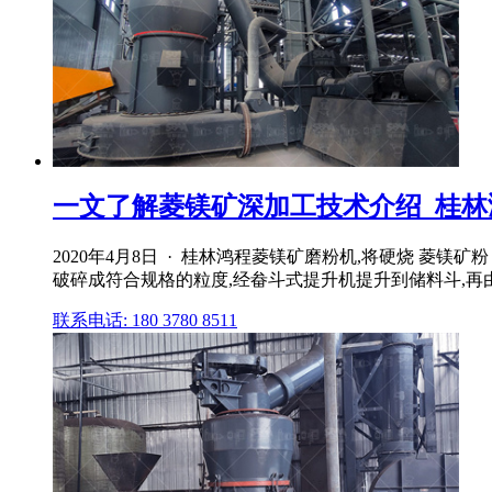
一文了解菱镁矿深加工技术介绍_桂林鸿
2020年4月8日 · 桂林鸿程菱镁矿磨粉机,将硬烧 菱
破碎成符合规格的粒度,经畚斗式提升机提升到储料斗,再由给
联系电话: 180 3780 8511