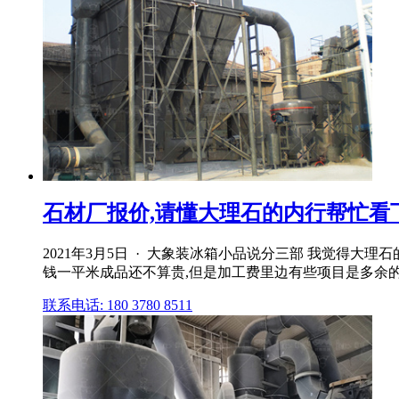
石材厂报价,请懂大理石的内行帮忙看
2021年3月5日 · 大象装冰箱小品说分三部 我觉得大理
钱一平米成品还不算贵,但是加工费里边有些项目是多余
联系电话: 180 3780 8511