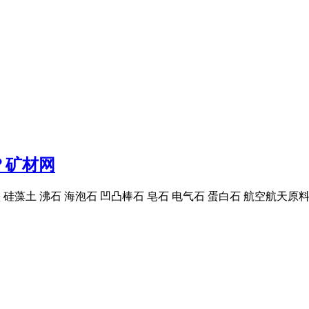
？矿材网
 石墨 硅藻土 沸石 海泡石 凹凸棒石 皂石 电气石 蛋白石 航空航天