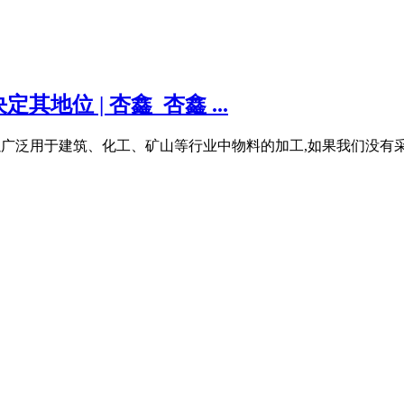
位 | 杏鑫_杏鑫 ...
种,可以广泛用于建筑、化工、矿山等行业中物料的加工,如果我们