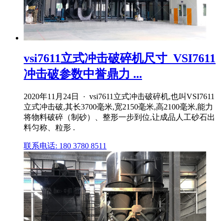
vsi7611立式冲击破碎机尺寸_VSI7611
冲击破参数中誉鼎力 ...
2020年11月24日 · vsi7611立式冲击破碎机,也叫VSI7611
立式冲击破,其长3700毫米,宽2150毫米,高2100毫米,能力
将物料破碎（制砂）、整形一步到位,让成品人工砂石出
料匀称、粒形 .
联系电话: 180 3780 8511