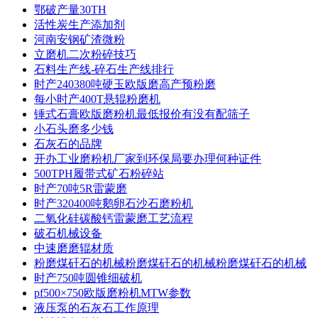
鄂破产量30TH
活性炭生产添加剂
河南安钢矿渣微粉
立磨机二次粉碎技巧
石料生产线-碎石生产线排行
时产240380吨硬玉欧版磨高产预粉磨
每小时产400T悬辊粉磨机
锤式石膏欧版磨粉机最低报价有没有配筛子
小石头磨多少钱
石灰石的品牌
开办工业磨粉机厂家到环保局要办理何种证件
500TPH履带式矿石粉碎站
时产70吨5R雷蒙磨
时产320400吨鹅卵石沙石磨粉机
二氧化硅碳酸钙雷蒙磨工艺流程
破石机械设备
中速磨磨辊材质
粉磨煤矸石的机械粉磨煤矸石的机械粉磨煤矸石的机械
时产750吨圆锥细破机
pf500×750欧版磨粉机MTW参数
液压泵的石灰石工作原理