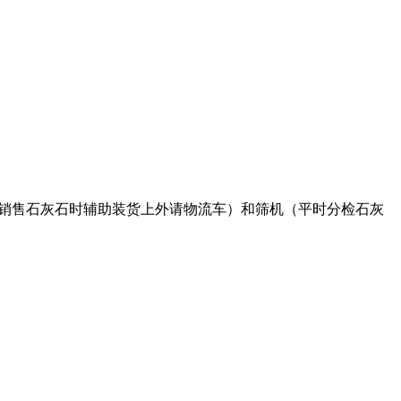
车（销售石灰石时辅助装货上外请物流车）和筛机（平时分检石灰