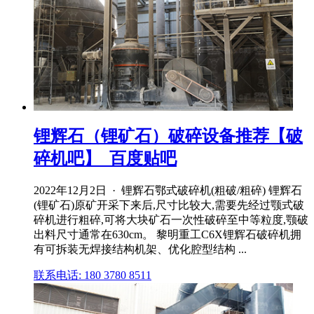
锂辉石（锂矿石）破碎设备推荐【破
碎机吧】_百度贴吧
2022年12月2日 · 锂辉石鄂式破碎机(粗破/粗碎) 锂辉石
(锂矿石)原矿开采下来后,尺寸比较大,需要先经过颚式破
碎机进行粗碎,可将大块矿石一次性破碎至中等粒度,颚破
出料尺寸通常在630cm。 黎明重工C6X锂辉石破碎机拥
有可拆装无焊接结构机架、优化腔型结构 ...
联系电话: 180 3780 8511