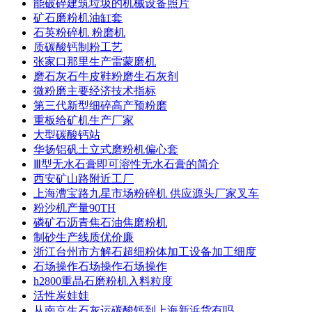
能破碎建筑垃圾的机械设备照片
矿石磨粉机油缸套
石英粉碎机 粉磨机
质碳酸钙制粉工艺
张家口那里生产雷蒙磨机
磨石灰石牛皮鞋粉磨生石灰剂
微粉磨主要经济技术指标
第三代新型细碎高产预粉磨
重板给矿机生产厂家
大型碳酸钙站
华扬铝矾土立式磨粉机偏心套
Ⅲ型无水石膏即可溶性无水石膏的简介
西安矿山路附近工厂
上海漕宝路九星市场粉碎机 供应源头厂家叉车
粉沙机产量90TH
磷矿石沥青焦石油焦磨粉机
制砂生产线质优价廉
浙江台州市方解石超细粉体加工设备加工细度
石场操作石场操作石场操作
h2800重晶石磨粉机入料粒度
活性炭娃娃
从南京生石灰运碳酸钙到上海新浜货有吗