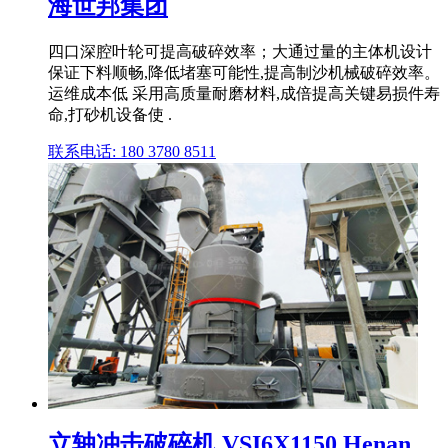
海世邦集团
四口深腔叶轮可提高破碎效率；大通过量的主体机设计
保证下料顺畅,降低堵塞可能性,提高制沙机械破碎效率。
运维成本低 采用高质量耐磨材料,成倍提高关键易损件寿
命,打砂机设备使 .
联系电话: 180 3780 8511
立轴冲击破碎机 VSI6X1150 Henan