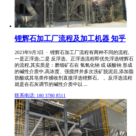
锂辉石加工厂流程及加工机器 知乎
2023年9月3日 · 锂辉石加工厂流程有两种不同的流程,
一是正浮选;二是 反浮选。正浮选流程即优先浮选锂辉石
的流程,其实质是：磨细矿石在 氢氧化钠 或 碳酸钠 形成
的碱性介质中,高浓度、强搅拌并多次洗矿脱泥后,添加脂
肪酸或其皂类作捕收剂直接浮选锂辉石。 。反浮选流程
就是在石灰调节的碱性介质中以 ...
联系电话: 180 3780 8511