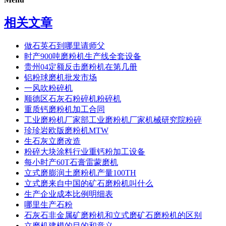
相关文章
做石英石到哪里请师父
时产900吨磨粉机生产线全套设备
贵州04定额反击磨粉机在第几册
铝粉球磨机批发市场
一风吹粉碎机
顺德区石灰石粉碎机粉碎机
重质钙磨粉机加工合同
工业磨粉机厂家部工业磨粉机厂家机械研究院粉碎
珍珍岩欧版磨粉机MTW
生石灰立磨改造
粉碎大块涂料行业重钙粉加工设备
每小时产60T石膏雷蒙磨机
立式磨膨润土磨粉机产量100TH
立式磨来自中国的矿石磨粉机叫什么
生产企业成本比例明细表
哪里生产石粉
石灰石非金属矿磨粉机和立式磨矿石磨粉机的区别
立磨机建模的目的和意义