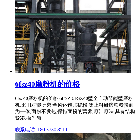
6fsz40磨粉机的价格
6fsz40磨粉机的价格 6FSZ 6FSZ40型全自动节能型磨粉
机,采用对辊研磨,全风运锥筛提粉,集上料研磨筛粉接面
为一体,面粉不发热,保持面粉的营养,原汁原味,具有结构
紧凑,操作简 .
联系电话: 180 3780 8511