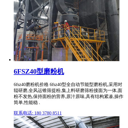
6FSZ40型磨粉机
6fsz40磨粉机价格 6fsz40型全自动节能型磨粉机,采用对
辊研磨,全风运锥筛提粉,集上料研磨筛粉接面为一体,面
粉不发热,保持面粉的营养,原汁原味,具有结构紧凑,操作
简单,性能稳 .
联系电话: 180 3780 8511