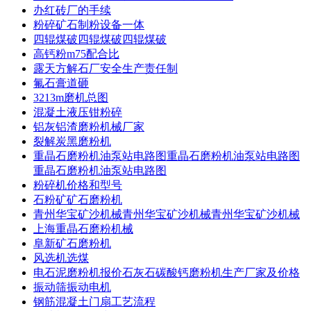
办红砖厂的手续
粉碎矿石制粉设备一体
四辊煤破四辊煤破四辊煤破
高钙粉m75配合比
露天方解石厂安全生产责任制
氟石膏道砸
3213m磨机总图
混凝土液压钳粉碎
铝灰铝渣磨粉机械厂家
裂解炭黑磨粉机
重晶石磨粉机油泵站电路图重晶石磨粉机油泵站电路图
重晶石磨粉机油泵站电路图
粉碎机价格和型号
石粉矿矿石磨粉机
青州华宝矿沙机械青州华宝矿沙机械青州华宝矿沙机械
上海重晶石磨粉机械
阜新矿石磨粉机
风选机选煤
电石泥磨粉机报价石灰石碳酸钙磨粉机生产厂家及价格
振动筛振动电机
钢筋混凝土门扇工艺流程