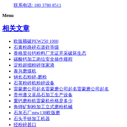
联系电话: 180 3780 8511
Menu
相关文章
欧版额破PEW250 1000
石膏粉路碎石道砟等级
香格里拉钙粉料厂无证开采破坏生态
碳酸钙加工岗位安全操作规程
淀粉超细粉碎张家港
泰兴磨煤机
钠长石粉碎-磨粉
石英粉碎机粉碎设备
雷蒙磨公司起名雷蒙磨公司起名雷蒙磨公司起名
贵州遵义蓝晶石加工生产设备
重钙磨粉机雷蒙机价格是多少
角锂矿制粉加工立式磨粉机械
石灰石厂mtw138欧版磨
石头手链加工机器
经粉碎甚口