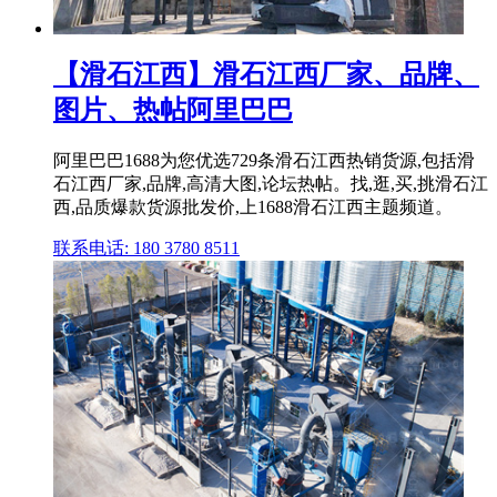
【滑石江西】滑石江西厂家、品牌、
图片、热帖阿里巴巴
阿里巴巴1688为您优选729条滑石江西热销货源,包括滑
石江西厂家,品牌,高清大图,论坛热帖。找,逛,买,挑滑石江
西,品质爆款货源批发价,上1688滑石江西主题频道。
联系电话: 180 3780 8511