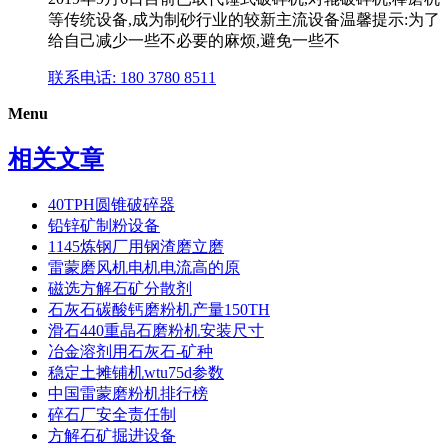
等传统设备,成为制砂行业的较新主流设备温馨提示:为了
给自己减少一些不必要的麻烦,避免一些不
联系电话: 180 3780 8511
Menu
相关文章
40TPH圆锥破碎器
铅锌矿制粉设备
1145炼钢厂用钢渣磨立磨
雷蒙磨风机电机电流高的原
磁选方解石矿分散剂
石灰石碳酸钙磨粉机产量150TH
滑石440重晶石磨粉机安装尺寸
冶金溶剂用石灰石-矿种
稳定土摊铺机wtu75d参数
中国雷蒙磨粉机排行榜
碎石厂安全责任制
方解石矿掘进设备