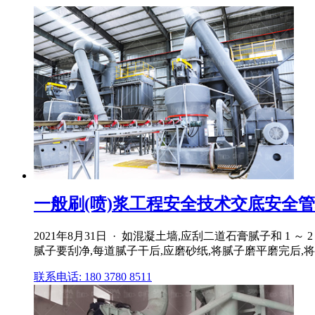
一般刷(喷)浆工程安全技术交底安全
2021年8月31日 · 如混凝土墙,应刮二道石膏腻子和
腻子要刮净,每道腻子干后,应磨砂纸,将腻子磨平磨完后,
联系电话: 180 3780 8511