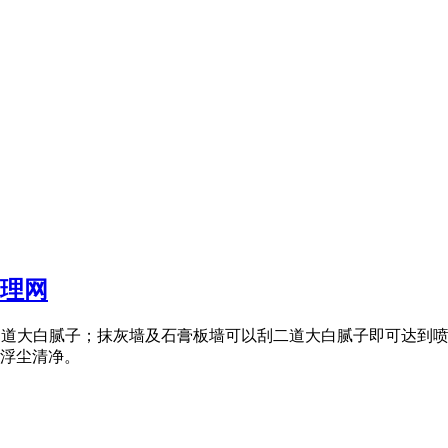
管理网
 1 ～ 2 道大白腻子；抹灰墙及石膏板墙可以刮二道大白腻子即可
将浮尘清净。