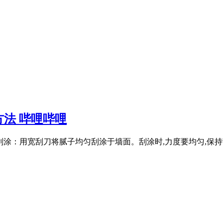
法 哔哩哔哩
道腻子 • 刮涂：用宽刮刀将腻子均匀刮涂于墙面。刮涂时,力度要均匀,