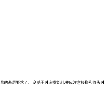
达到喷浆的基层要求了。 刮腻子时应横竖刮,并应注意接槎和收头时