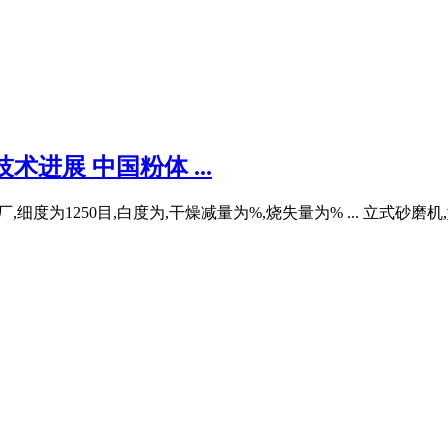
进展 中国粉体 ...
细度为1250目,白度为,干燥减量为%,烧失量为% ... 立式砂磨机,型