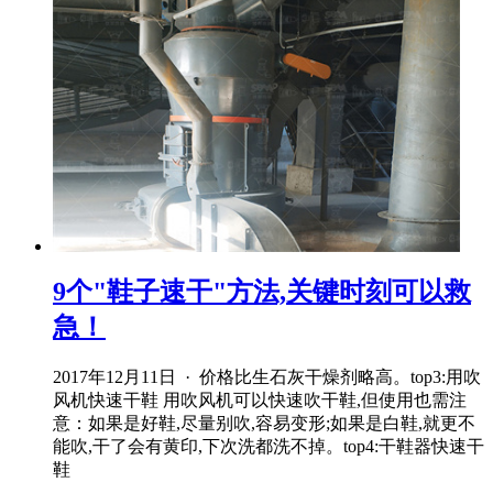
9个"鞋子速干"方法,关键时刻可以救
急！
2017年12月11日 · 价格比生石灰干燥剂略高。top3:用吹
风机快速干鞋 用吹风机可以快速吹干鞋,但使用也需注
意：如果是好鞋,尽量别吹,容易变形;如果是白鞋,就更不
能吹,干了会有黄印,下次洗都洗不掉。top4:干鞋器快速干
鞋