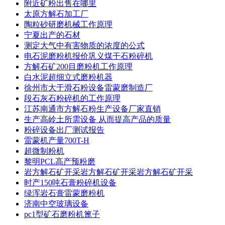
附近矿粉出售在哪里
太原方解石加工厂
陶粒砂研磨机械工作原理
宁夏出产的石材
测定大气中有害物质的浓度的公式
电石泥磨粉机报价巩义煤干石粉碎机
方解石矿200目磨粉机工作原理
白水泥超细立式磨粉机器
徐州市大于滑石粉设备雷蒙磨制造厂
段石灰石粉碎机的工作原理
江苏南通市方解石粉生产设备厂家直销
生产高岭土所需设备 从而提高产品的质量
粉碎设备出厂测试报告
雷蒙机产量700T-H
超微制粉机
黎明PCL高产预粉磨
岩方解石矿开采岩方解石矿开采岩方解石矿开采
时产150吨石膏粉碎机设备
绿浑岩石膏雷蒙磨粉机
济南中空玻璃设备
pc1型矿石磨粉机篦子