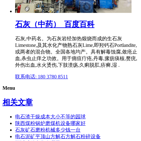
石灰（中药）_百度百科
石灰,中药名。为石灰岩经加热煅烧而成的生石灰
Limestone,及其水化产物熟石灰Lime,即羟钙石Portlandite,
或两者的混合物。全国各地均产。具有解毒蚀腐,敛疮止
血,杀虫止痒之功效。用于痈疽疔疮,丹毒,瘰疬痰核,赘疣,
外伤出血,水火烫伤,下肢溃疡,久痢脱肛,疥癣,湿 .
联系电话: 180 3780 8511
Menu
相关文章
电石渣干燥成本大小不等的园球
陕西煤粉锅炉磨煤机设备哪家好
石灰矿石磨粉机械多少钱一台
电石泥矿平顶山方解石方解石粉碎设备