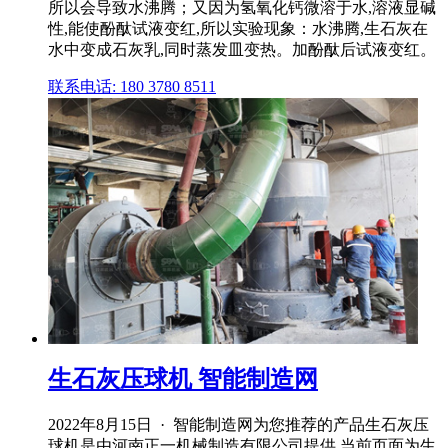
所以会导致水沸腾；又因为氢氧化钙微溶于水,溶液显碱
性,能使酚酞试液变红,所以实验现象：水沸腾,生石灰在
水中变成石灰乳,同时蒸发皿变热。加酚酞后试液变红。
联系电话: 180 3780 8511
生石灰压球机 智能制造网
2022年8月15日 · 智能制造网为您推荐的产品生石灰压
球机是由河南正一机械制造有限公司提供,当前页面为生