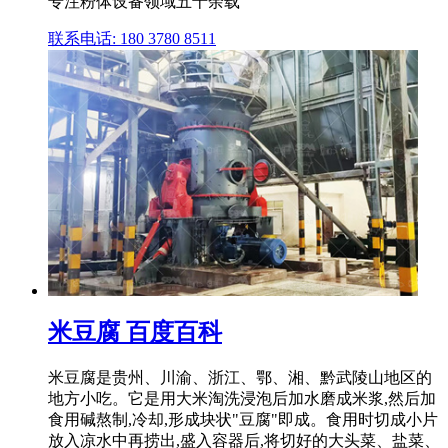
专注粉体设备领域五十余载
联系电话: 180 3780 8511
米豆腐 百度百科
米豆腐是贵州、川渝、浙江、鄂、湘、黔武陵山地区的
地方小吃。它是用大米淘洗浸泡后加水磨成米浆,然后加
食用碱熬制,冷却,形成块状"豆腐"即成。食用时切成小片
放入凉水中再捞出,盛入容器后,将切好的大头菜、盐菜、