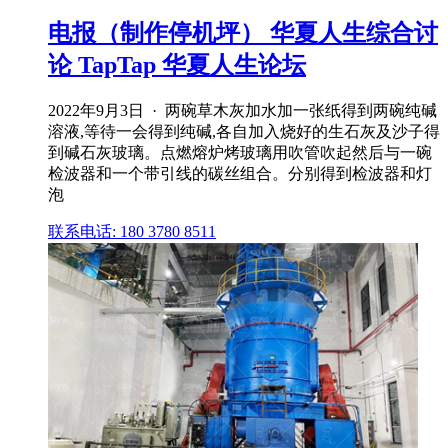
电报（制作停机坪） 华夏人生综合讨
论 TapTap 华夏人生论坛
2022年9月3日 · 两碗草木灰加水加一张纸得到两碗纯碱
溶液,等待一会得到纯碱,各自加入烧好的生石灰及沙子得
到碱石灰玻璃。点燃熔炉烤玻璃用吹管吹起然后与一碗
检波器和一个带引线的碳丝组合。分别得到检波器和灯
泡
联系电话: 180 3780 8511