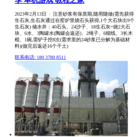
享 单机游戏 教程之家
2023年2月13日 · 注意砂浆有保质期,随用随做(需先获得
生石灰,生石灰通过在窑炉里烧石头获得,1个大石块出9个
生石灰) 储水井：40石头、24沙子、18生石灰=烧2大石
块、6水、3陶罐水(陶罐会返还)、2绳子、6细线、3长木
棍、1碗,需铲子挖8次(需求里的24砂浆已分解为基础材
料)(做完后返还16个干土)
联系电话: 180 3780 8511