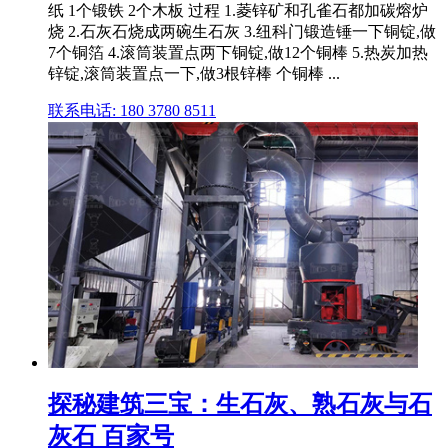
纸 1个锻铁 2个木板 过程 1.菱锌矿和孔雀石都加碳熔炉
烧 2.石灰石烧成两碗生石灰 3.纽科门锻造锤一下铜锭,做
7个铜箔 4.滚筒装置点两下铜锭,做12个铜棒 5.热炭加热
锌锭,滚筒装置点一下,做3根锌棒 个铜棒 ...
联系电话: 180 3780 8511
探秘建筑三宝：生石灰、熟石灰与石
灰石 百家号