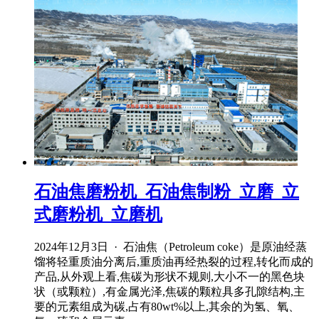
石油焦磨粉机_石油焦制粉_立磨_立
式磨粉机_立磨机
2024年12月3日 · 石油焦（Petroleum coke）是原油经蒸
馏将轻重质油分离后,重质油再经热裂的过程,转化而成的
产品,从外观上看,焦碳为形状不规则,大小不一的黑色块
状（或颗粒）,有金属光泽,焦碳的颗粒具多孔隙结构,主
要的元素组成为碳,占有80wt%以上,其余的为氢、氧、