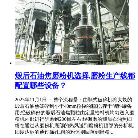
煅后石油焦磨粉机选择,磨粉生产线都
配置哪些设备？
2023年11月1日 · 整个流程是：由颚式破碎机将大块的
煅后石油焦破碎到小于40mm粒径的颗粒,存于储料罐备
用;经破碎好的煅后石油焦颗粒由定量给料机均匀送入磨
粉机内部进行研磨到200目左右;经碾磨的煅后石油焦细
粉在通过从磨粉机底部的热风送到磨粉机顶部的分析机,
细度达标的通过筛孔,粗的粉体则回落到磨粉 ...