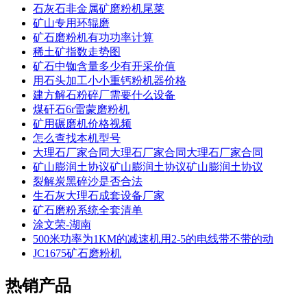
石灰石非金属矿磨粉机尾菜
矿山专用环辊磨
矿石磨粉机有功功率计算
稀土矿指数走势图
矿石中铷含量多少有开采价值
用石头加工小小重钙粉机器价格
建方解石粉碎厂需要什么设备
煤矸石6r雷蒙磨粉机
矿用碾磨机价格视频
怎么查找本机型号
大理石厂家合同大理石厂家合同大理石厂家合同
矿山膨润土协议矿山膨润土协议矿山膨润土协议
裂解炭黑碎沙是否合法
生石灰大理石成套设备厂家
矿石磨粉系统全套清单
涂文荣-湖南
500米功率为1KM的减速机用2-5的电线带不带的动
JC1675矿石磨粉机
热销产品