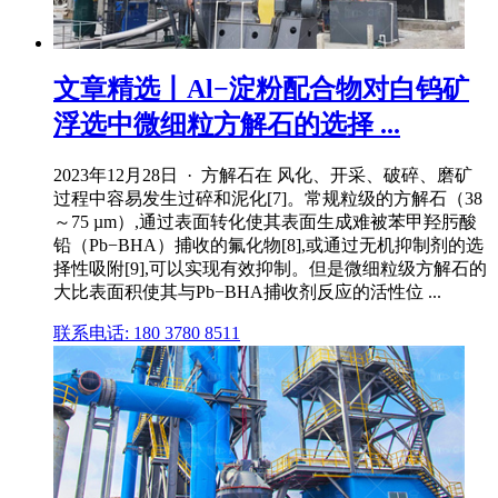
文章精选丨Al−淀粉配合物对白钨矿
浮选中微细粒方解石的选择 ...
2023年12月28日 · 方解石在 风化、开采、破碎、磨矿
过程中容易发生过碎和泥化[7]。常规粒级的方解石（38
～75 µm）,通过表面转化使其表面生成难被苯甲羟肟酸
铅（Pb−BHA）捕收的氟化物[8],或通过无机抑制剂的选
择性吸附[9],可以实现有效抑制。但是微细粒级方解石的
大比表面积使其与Pb−BHA捕收剂反应的活性位 ...
联系电话: 180 3780 8511