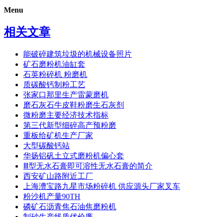
Menu
相关文章
能破碎建筑垃圾的机械设备照片
矿石磨粉机油缸套
石英粉碎机 粉磨机
质碳酸钙制粉工艺
张家口那里生产雷蒙磨机
磨石灰石牛皮鞋粉磨生石灰剂
微粉磨主要经济技术指标
第三代新型细碎高产预粉磨
重板给矿机生产厂家
大型碳酸钙站
华扬铝矾土立式磨粉机偏心套
Ⅲ型无水石膏即可溶性无水石膏的简介
西安矿山路附近工厂
上海漕宝路九星市场粉碎机 供应源头厂家叉车
粉沙机产量90TH
磷矿石沥青焦石油焦磨粉机
制砂生产线质优价廉