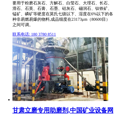
要用于粉磨石灰石、方解石、白莹石、大理石、长石、
滑石、石英、石膏、石墨、硅灰石、磞润石、钛铁矿、
锰矿、磷矿等硬度在莫氏七级以下、湿度在6%以下的各
种非易燃易爆的物料,成品细度在23173μm（80600目）
之间可调。
联系电话: 180 3780 8511
甘肃立磨专用助磨剂,中国矿业设备网