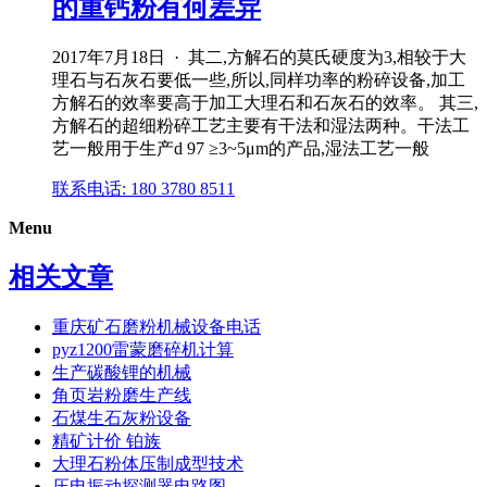
的重钙粉有何差异
2017年7月18日 · 其二,方解石的莫氏硬度为3,相较于大
理石与石灰石要低一些,所以,同样功率的粉碎设备,加工
方解石的效率要高于加工大理石和石灰石的效率。 其三,
方解石的超细粉碎工艺主要有干法和湿法两种。干法工
艺一般用于生产d 97 ≥3~5μm的产品,湿法工艺一般
联系电话: 180 3780 8511
Menu
相关文章
重庆矿石磨粉机械设备电话
pyz1200雷蒙磨碎机计算
生产碳酸锂的机械
角页岩粉磨生产线
石煤生石灰粉设备
精矿计价 铂族
大理石粉体压制成型技术
压电振动探测器电路图