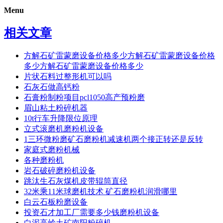
Menu
相关文章
方解石矿雷蒙磨设备价格多少方解石矿雷蒙磨设备价格
多少方解石矿雷蒙磨设备价格多少
片状石料过整形机可以吗
石灰石做高钙粉
石膏粉制粉项目pcl1050高产预粉磨
眉山粘土粉碎机器
10t行车升降限位原理
立式滚磨机磨粉机设备
1三环微粉磨矿石磨粉机减速机两个接正转还是反转
家庭式磨粉机械
各种磨粉机
岩石破碎磨粉机设备
跳汰生石灰煤机皮带辊筒直径
32米乘11米球磨机技术 矿石磨粉机润滑哪里
白云石板粉磨设备
投资石才加工厂需要多少钱磨粉机设备
白泥高岭土矿南阳粉碎机