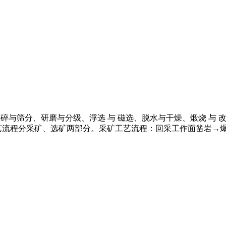
采、破碎与筛分、研磨与分级、浮选 与 磁选、脱水与干燥、煅烧 
流程分采矿、选矿两部分。采矿工艺流程：回采工作面凿岩→爆破→