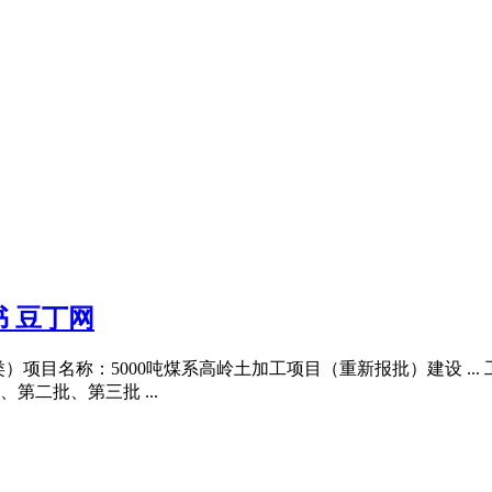
书 豆丁网
响类）项目名称：5000吨煤系高岭土加工项目（重新报批）建设 .
二批、第三批 ...