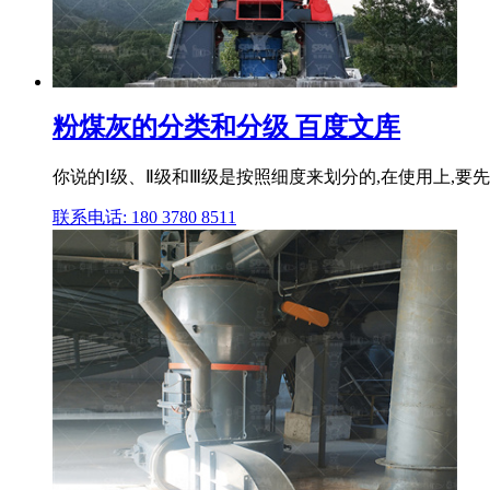
粉煤灰的分类和分级 百度文库
你说的Ⅰ级、Ⅱ级和Ⅲ级是按照细度来划分的,在使用上,要先
联系电话: 180 3780 8511