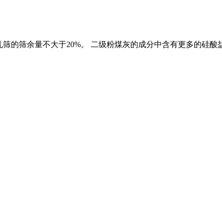
5μm方孔筛的筛余量不大于20%。 二级粉煤灰的成分中含有更多的