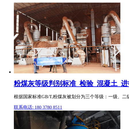
粉煤灰等级判别标准_检验_混凝土_进
根据国家标准GB/T,粉煤灰被划分为三个等级：一级
联系电话: 180 3780 8511