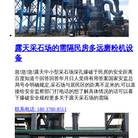
露天采石场的需隔民房多远磨粉机设
备
急!急!急!露天中小型采石场深孔爆破于民房的安全距离
百度知道个回答回答年月日人觉得有用答案国家安监总
局号令明确规定,采石场与居民区的距离不足米的,可以直
接给安全监察部门打电话的想了解具体情况的话可以看
下爆破安全规程更多关于露天采石场的需隔
联系电话: 180 3780 8511