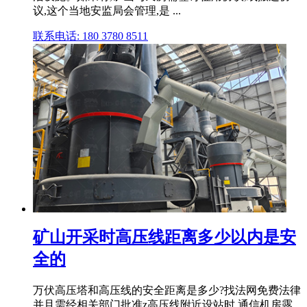
议,这个当地安监局会管理,是 ...
联系电话: 180 3780 8511
矿山开采时高压线距离多少以内是安
全的
万伏高压塔和高压线的安全距离是多少?找法网免费法律
并且需经相关部门批准z高压线附近设站时,通信机房露