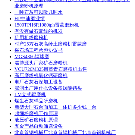
业磨粉机原理
一吨石灰可以吸几吨水
HP中速磨业绩
1500TPH6R1080tph雷蒙磨粉机
有没有做石膏线的机器
矿用粗粉磨粉机
时产25方石灰高岭土磨粉机雷蒙磨
采石场工程承包协议书
MGS4366钢球磨
淄博源头厂家矿石磨粉机
VCU726M325目堇青石磨粉机出售
高压磨粉机氧化钙研磨机
电厂石灰石深加工设备
膨润土厂用什么设备粉碳酸钙头
LM立式辊磨机
煤生石灰样品研磨机
新型大理石台面加工一体机多少钱一台
超细粉磨机工作原理
液压矿石磨粉机原理
五金产品自动筛选设备
北京首钢机械厂北京首钢机械厂北京首钢机械厂