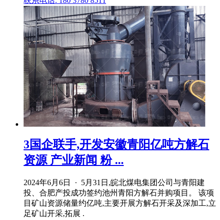
联系电话: 180 3780 8511
3国企联手,开发安徽青阳亿吨方解石
资源 产业新闻 粉 ...
2024年6月6日 · 5月31日,皖北煤电集团公司与青阳建
投、合肥产投成功签约池州青阳方解石并购项目。 该项
目矿山资源储量约亿吨,主要开展方解石开采及深加工,立
足矿山开采,拓展 .