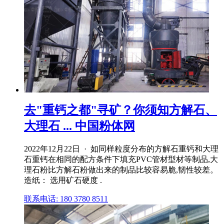
去"重钙之都"寻矿？你须知方解石、
大理石 ... 中国粉体网
2022年12月22日 · 如同样粒度分布的方解石重钙和大理
石重钙在相同的配方条件下填充PVC管材型材等制品,大
理石粉比方解石粉做出来的制品比较容易脆,韧性较差。
造纸： 选用矿石硬度 .
联系电话: 180 3780 8511